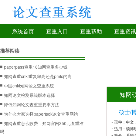
系统首页
查重入口
查重帮助
查重资讯
推荐阅读
■
paperpass查重18知网查重多少钱
■
知网查重cnki重复率高还是pmlc的高
■
中国cnki知网论文查重系统
知网硕
■
知网论文检测系统版本选择
■
降低知网论文查重重复率方法
硕士/
■
为什么大家选择paperisok论文查重网站
• 语种：中
■
知网查重怎么收费，知网官网350元查重准
• 适用：硕博
吗
• 简介：系统