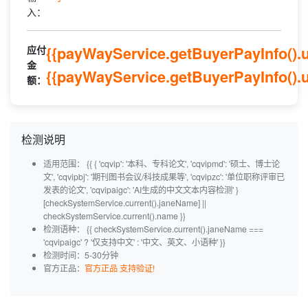
入：
应付
{{payWayService.getBuyerPayInfo()
金
{{payWayService.getBuyerPayInfo().u
额：
检测说明
适用范围：
{{ { 'cqvip': '本科、专科论文', 'cqvipmd': '硕士、博士论
文', 'cqvipbj': '期刊图书会议/科技成果等', 'cqvipzc': '单位职称评审已
发表的论文', 'cqvipaigc': 'AI生成的中文文本内容检测' }
[checkSystemService.current().janeName] ||
checkSystemService.current().name }}
检测语种：
{{ checkSystemService.current().janeName ===
'cqvipaigc' ? '仅支持中文' : '中文、英文、小语种' }}
检测时间：5-30分钟
官方正品：
官方正品 支持验证!