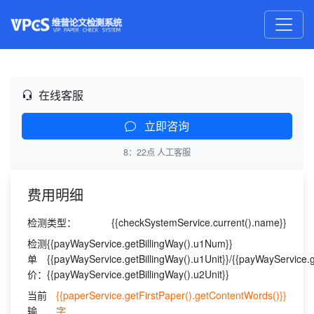
在线客服
立即咨询
8：22点 人工客服
费用明细
检测类型：
{{checkSystemService.current().name}}
检测
{{payWayService.getBillingWay().u1Num}}
单
{{payWayService.getBillingWay().u1Unit}}/{{payWayService.
价：
{{payWayService.getBillingWay().u2Unit}}
当前
{{paperService.getFirstPaper().getContentWords()}}
输
字