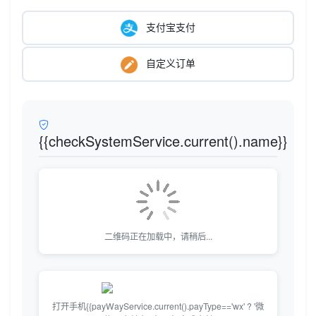
支付宝支付
自定义订单
{{checkSystemService.current().name}}
二维码正在加载中，请稍后...
打开手机{{payWayService.current().payType=='wx' ? '微