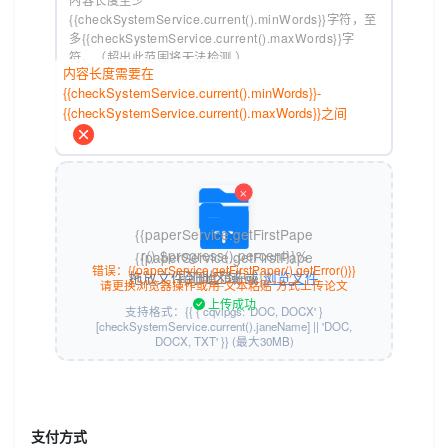
内容长度需要在
{{checkSystemService.current().minWords}}-
{{checkSystemService.current().maxWords}}之间
{{paperService.getFirstPape
r().$progress().percent}}%
{{paperService.getFirstPape
错误：{{paperService.getFirstPaper().getError()}}
正在上传中......
拖放文件到此区域 或
浏览文件
r().file_name}}
请更换浏览器操作或用“文本粘贴”方式上传论文
上传成功
支持格式：{{ { cqvipgs: 'DOC, DOCX' }
[checkSystemService.current().janeName] || 'DOC,
DOCX, TXT' }} (最大30MB)
命名格式：作者_标题 例：张三_论文标题
{{paperService.getFirstPaper().getError()?
paperService.getFirstPaper().getError():'请上传文件'}}
支付方式