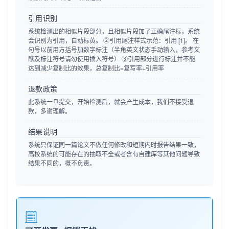
引用识别
系统检测出的相似片段部分，且相似片段加了正确尾注标，系统
会识别为引用，自动标黄。 ②引用尾注样式示范：引用 [1]。 在
句号以前用方括号加数字标注（半角英文状态手动输入，参考文
献及标注符号请勿使用插入符号） ③引用部分进行标注并不能
达到减少复制比的效果，总复制比=复写率+引用率
退款政策
此系统一旦提交，开始检测后，就会产生成本，我们不接受退
款，多谢理解。
结果说明
系统只保证同一篇论文不做任何修改和短期内时报告结果一致，
高校系统的可能存在的抽取不全或者含有自建库等其他问题导致
结果不同的，概不负责。