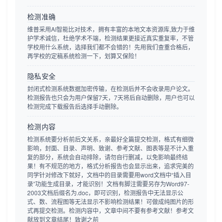
检测准确
维普采用AI智能比对技术，拥有丰富的本地文本资源库,致力于维
护学术诚信，杜绝学术不端，检测结果更接近真实重复率，不管
学校用什么系统，选择我们都不会错的！先用我们查重合格后，
再学校的定稿系统检测一下，划算又保险！
隐私安全
封闭式检测系统数据加密传输，在检测后并不会收录用户论文。
检测报告也只会为用户保留7天，7天将后自动删除，用户也可以
检测完成下载报告后选择手动删除。
检测内容
检测系统要分析前后文关系，亲最好全篇提交检测，格式有细微
影响，封面、目录、声明、致谢、参考文献、图表等是不计入重
复的部分，系统会自动排除，请勿自行删减，以免影响最终结
果！有不规范的地方，格式分析报告也会显示出来，追求完美的
同学针对修改下就好，文档中的目录需要用word文档中“插入目
录”功能生成目录，才能识别！文档有脚注需要另存为Word97-
2003文档后缀名为.doc，即可识别，检测报告中无法显示公
式、数、流程图等无法显示不影响检测结果！可做成纯图片的形
式再提交检测。检测内容中，文章中间不要有参考文献！参考文
献放到文章结尾！致谢之前