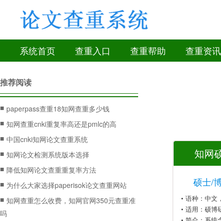
系统首页
查重入口
查重帮助
查重资讯
推荐阅读
■
paperpass查重18知网查重多少钱
■
知网查重cnki重复率高还是pmlc的高
■
中国cnki知网论文查重系统
知网硕
■
知网论文检测系统版本选择
■
降低知网论文查重重复率方法
硕士/
■
为什么大家选择paperisok论文查重网站
• 语种：中
■
知网查重怎么收费，知网官网350元查重准
• 适用：硕博
吗
• 简介：系统