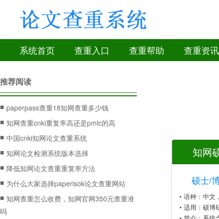
系统首页
查重入口
查重帮助
查重资讯
推荐阅读
■
paperpass查重18知网查重多少钱
■
知网查重cnki重复率高还是pmlc的高
■
中国cnki知网论文查重系统
知网硕
■
知网论文检测系统版本选择
■
降低知网论文查重重复率方法
硕士/
■
为什么大家选择paperisok论文查重网站
• 语种：中
■
知网查重怎么收费，知网官网350元查重准
• 适用：硕博
吗
• 简介：系统