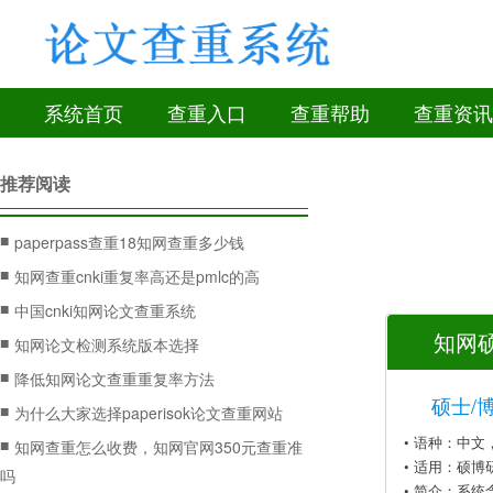
系统首页
查重入口
查重帮助
查重资讯
推荐阅读
■
paperpass查重18知网查重多少钱
■
知网查重cnki重复率高还是pmlc的高
■
中国cnki知网论文查重系统
知网硕
■
知网论文检测系统版本选择
■
降低知网论文查重重复率方法
硕士/
■
为什么大家选择paperisok论文查重网站
• 语种：中
■
知网查重怎么收费，知网官网350元查重准
• 适用：硕博
吗
• 简介：系统