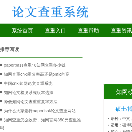
系统首页
查重入口
查重帮助
查重资讯
推荐阅读
■
paperpass查重18知网查重多少钱
■
知网查重cnki重复率高还是pmlc的高
■
中国cnki知网论文查重系统
知网硕
■
知网论文检测系统版本选择
■
降低知网论文查重重复率方法
硕士/
■
为什么大家选择paperisok论文查重网站
• 语种：中
■
知网查重怎么收费，知网官网350元查重准
• 适用：硕博
吗
• 简介：系统