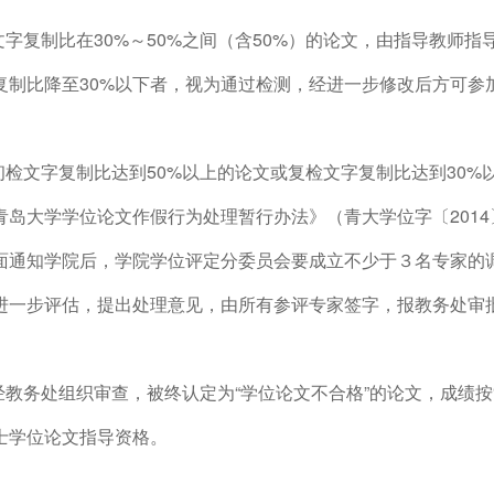
.文字复制比在30%～50%之间（含50%）的论文，由指导教
复制比降至30%以下者，视为通过检测，经进一步修改后方可参
.初检文字复制比达到50%以上的论文或复检文字复制比达到30
青岛大学学位论文作假行为处理暂行办法》（青大学位字〔201
面通知学院后，学院学位评定分委员会要成立不少于３名专家的
进一步评估，提出处理意见，由所有参评专家签字，报教务处审
.经教务处组织审查，被终认定为“学位论文不合格”的论文，成绩按
士学位论文指导资格。