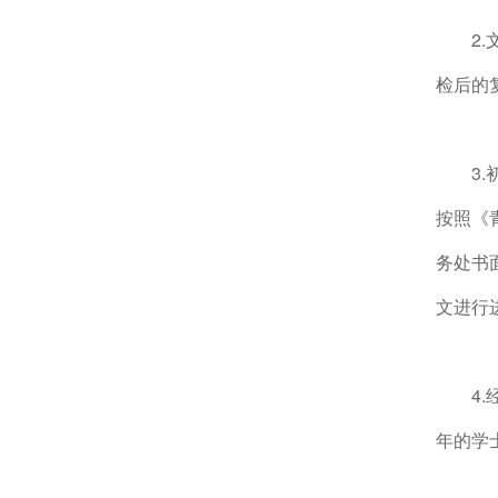
2
检后的
3
按照《
务处书
文进行
4
年的学