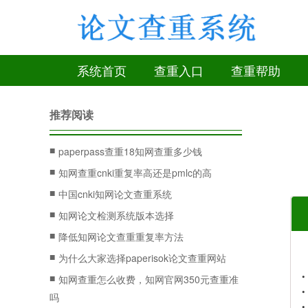
系统首页
查重入口
查重帮助
推荐阅读
■
paperpass查重18知网查重多少钱
■
知网查重cnki重复率高还是pmlc的高
■
中国cnki知网论文查重系统
■
知网论文检测系统版本选择
■
降低知网论文查重重复率方法
■
为什么大家选择paperisok论文查重网站
■
知网查重怎么收费，知网官网350元查重准
吗