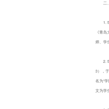
二
1
《青岛
师、学
2
3），于
名为“学
文为学