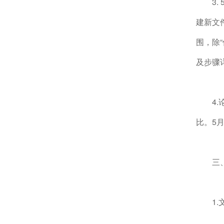
3
建新文件
围，除“
及步骤
4
比。5
三
1