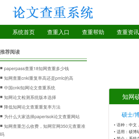
系统首页
查重入口
查重帮助
查重资讯
推荐阅读
■
paperpass查重18知网查重多少钱
■
知网查重cnki重复率高还是pmlc的高
■
中国cnki知网论文查重系统
知网硕
■
知网论文检测系统版本选择
■
降低知网论文查重重复率方法
硕士/
■
为什么大家选择paperisok论文查重网站
• 语种：中
■
知网查重怎么收费，知网官网350元查重准
• 适用：硕博
吗
• 简介：系统