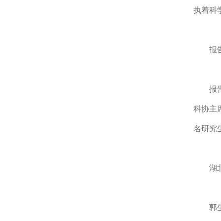
执着科
报
报
科协主
名研究
湖
郭