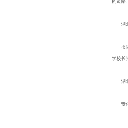
的道路
湖
报
学校长
湖
责