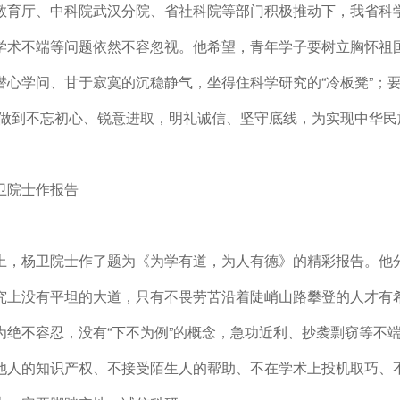
教育厅、中科院武汉分院、省社科院等部门积极推动下，我省科
学术不端等问题依然不容忽视。他希望，青年学子要树立胸怀祖国
潜心学问、甘于寂寞的沉稳静气，坐得住科学研究的“冷板凳”；
，做到不忘初心、锐意进取，明礼诚信、坚守底线，为实现中华
卫院士作报告
上，杨卫院士作了题为《为学有道，为人有德》的精彩报告。他
究上没有平坦的大道，只有不畏劳苦沿着陡峭山路攀登的人才有
为绝不容忍，没有“下不为例”的概念，急功近利、抄袭剽窃等不
他人的知识产权、不接受陌生人的帮助、不在学术上投机取巧、