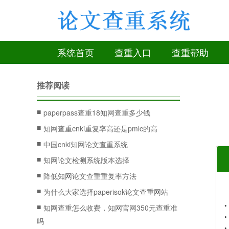
系统首页
查重入口
查重帮助
推荐阅读
■
paperpass查重18知网查重多少钱
■
知网查重cnki重复率高还是pmlc的高
■
中国cnki知网论文查重系统
■
知网论文检测系统版本选择
■
降低知网论文查重重复率方法
■
为什么大家选择paperisok论文查重网站
■
知网查重怎么收费，知网官网350元查重准
吗