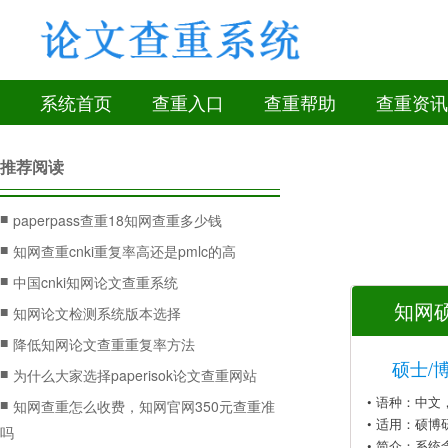
系统首页
查重入口
查重帮助
查重资讯
推荐阅读
■
paperpass查重18知网查重多少钱
■
知网查重cnki重复率高还是pmlc的高
■
中国cnki知网论文查重系统
知网硕
■
知网论文检测系统版本选择
■
降低知网论文查重重复率方法
硕士/
■
为什么大家选择paperisok论文查重网站
• 语种：中
■
知网查重怎么收费，知网官网350元查重准
• 适用：硕博
吗
• 简介：系统