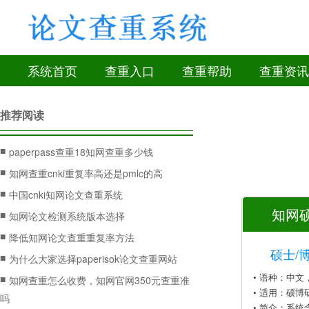
系统首页
查重入口
查重帮助
查重资讯
推荐阅读
■
paperpass查重18知网查重多少钱
■
知网查重cnki重复率高还是pmlc的高
■
中国cnki知网论文查重系统
知网硕
■
知网论文检测系统版本选择
■
降低知网论文查重重复率方法
硕士/
■
为什么大家选择paperisok论文查重网站
• 语种：中
■
知网查重怎么收费，知网官网350元查重准
• 适用：硕博
吗
• 简介：系统