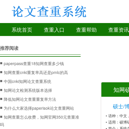
系统首页
查重入口
查重帮助
查重资讯
推荐阅读
■
paperpass查重18知网查重多少钱
■
知网查重cnki重复率高还是pmlc的高
■
中国cnki知网论文查重系统
知网硕
■
知网论文检测系统版本选择
■
降低知网论文查重重复率方法
硕士/
■
为什么大家选择paperisok论文查重网站
• 语种：中
■
知网查重怎么收费，知网官网350元查重准
• 适用：硕博
吗
• 简介：系统