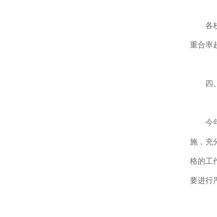
各
重合率
四
今
施，充
格的工
要进行