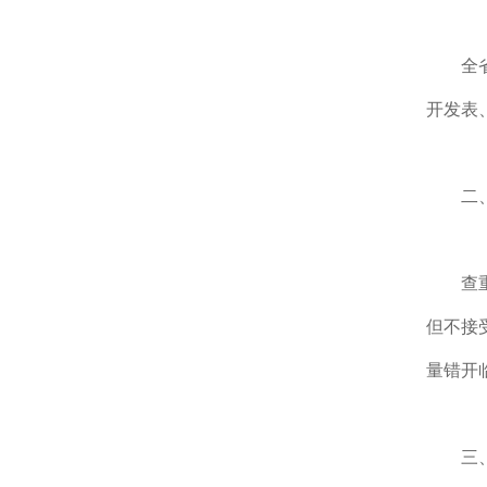
全
开发表
二
查
但不接
量错开
三