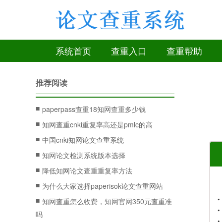
系统首页
查重入口
查重帮助
推荐阅读
■
paperpass查重18知网查重多少钱
■
知网查重cnki重复率高还是pmlc的高
■
中国cnki知网论文查重系统
■
知网论文检测系统版本选择
■
降低知网论文查重重复率方法
■
为什么大家选择paperisok论文查重网站
■
知网查重怎么收费，知网官网350元查重准
吗