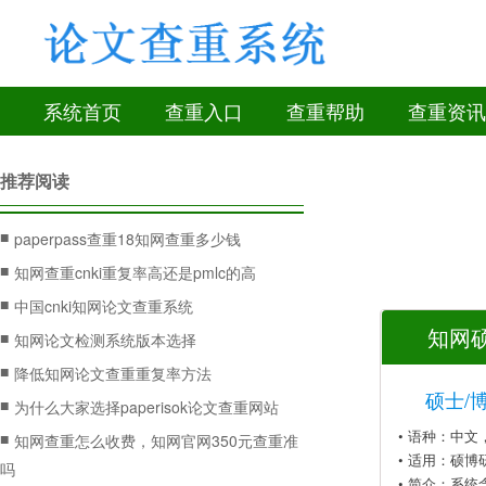
系统首页
查重入口
查重帮助
查重资讯
推荐阅读
■
paperpass查重18知网查重多少钱
■
知网查重cnki重复率高还是pmlc的高
■
中国cnki知网论文查重系统
知网硕
■
知网论文检测系统版本选择
■
降低知网论文查重重复率方法
硕士/
■
为什么大家选择paperisok论文查重网站
• 语种：中
■
知网查重怎么收费，知网官网350元查重准
• 适用：硕博
吗
• 简介：系统