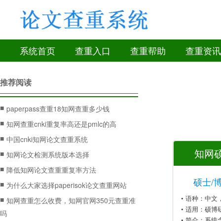
系统首页
查重入口
查重帮助
查重资讯
推荐阅读
■
paperpass查重18知网查重多少钱
■
知网查重cnki重复率高还是pmlc的高
■
中国cnki知网论文查重系统
知网硕
■
知网论文检测系统版本选择
■
降低知网论文查重重复率方法
硕士/
■
为什么大家选择paperisok论文查重网站
• 语种：中
■
知网查重怎么收费，知网官网350元查重准
• 适用：硕博
吗
• 简介：系统