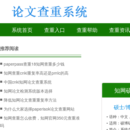
系统首页
查重入口
查重帮助
查重资讯
推荐阅读
■
paperpass查重18知网查重多少钱
■
知网查重cnki重复率高还是pmlc的高
■
中国cnki知网论文查重系统
知网硕
■
知网论文检测系统版本选择
■
降低知网论文查重重复率方法
硕士/
■
为什么大家选择paperisok论文查重网站
• 语种：中
■
知网查重怎么收费，知网官网350元查重准
• 适用：硕博
吗
• 简介：系统