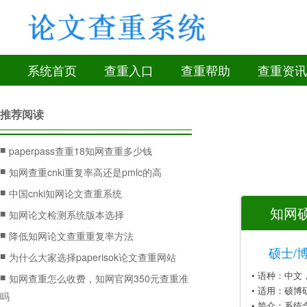
系统首页
查重入口
查重帮助
查重资讯
推荐阅读
■
paperpass查重18知网查重多少钱
■
知网查重cnki重复率高还是pmlc的高
■
中国cnki知网论文查重系统
知网硕
■
知网论文检测系统版本选择
■
降低知网论文查重重复率方法
硕士/
■
为什么大家选择paperisok论文查重网站
• 语种：中
■
知网查重怎么收费，知网官网350元查重准
• 适用：硕博
吗
• 简介：系统