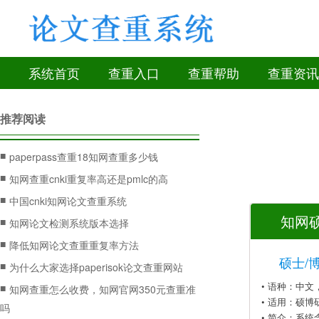
系统首页
查重入口
查重帮助
查重资讯
推荐阅读
■
paperpass查重18知网查重多少钱
■
知网查重cnki重复率高还是pmlc的高
■
中国cnki知网论文查重系统
知网硕
■
知网论文检测系统版本选择
■
降低知网论文查重重复率方法
硕士/
■
为什么大家选择paperisok论文查重网站
• 语种：中
■
知网查重怎么收费，知网官网350元查重准
• 适用：硕博
吗
• 简介：系统