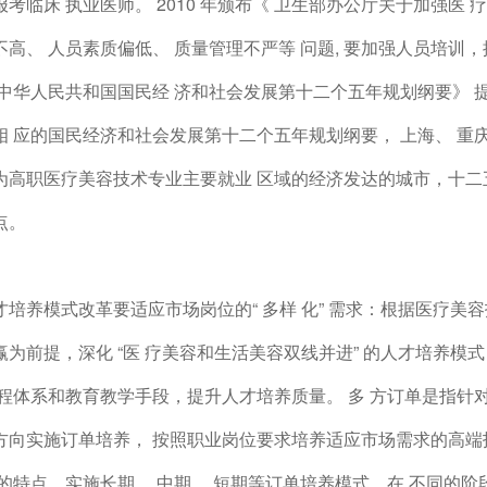
报考临床 执业医师。 2010 年颁布《 卫生部办公厅关于加强医
高、 人员素质偏低、 质量管理不严等 问题, 要加强人员培训，提高技
中华人民共和国国民经 济和社会发展第十二个五年规划纲要》 提出要
相 应的国民经济和社会发展第十二个五年规划纲要， 上海、 重庆
为高职医疗美容技术专业主要就业 区域的经济发达的城市，十二
点。
才培养模式改革要适应市场岗位的“ 多样 化” 需求：根据医疗
为前提，深化 “医 疗美容和生活美容双线并进” 的人才培养模式，
课程体系和教育教学手段，提升人才培养质量。 多 方订单是指针
方向实施订单培养， 按照职业岗位要求培养适应市场需求的高端
身的特点，实施长期、 中期、 短期等订单培养模式，在 不同的