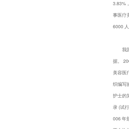
3.8
事医疗
6000
我
据。 2
美容医疗
织编写
护士的第
录 (试
006 