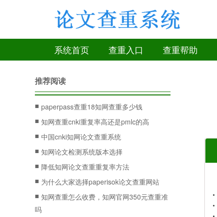
系统首页
查重入口
查重帮助
推荐阅读
■
paperpass查重18知网查重多少钱
■
知网查重cnki重复率高还是pmlc的高
■
中国cnki知网论文查重系统
■
知网论文检测系统版本选择
■
降低知网论文查重重复率方法
■
为什么大家选择paperisok论文查重网站
■
知网查重怎么收费，知网官网350元查重准
吗