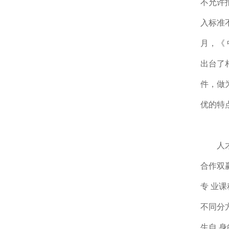
不允许
入标准不
月，《 
出台了
件，做
优的特
人
合作双赢
专 业
不同分
生自 